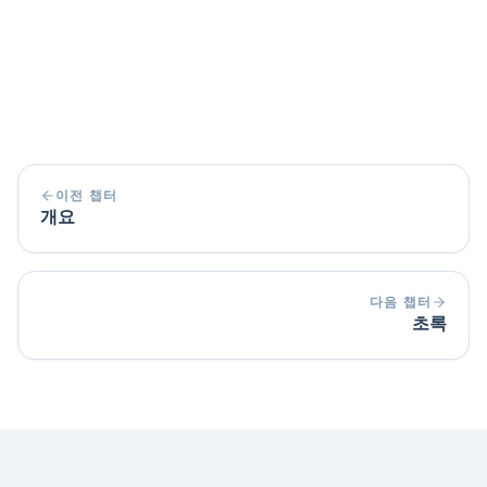
혼란스러운 그래픽 또는 눈에 띄는 색상
두 개 이상의 서로 다른 글꼴
오타 (특히 표지에 있는 경우 당황스러움!)
이전 챕터
개요
다음 챕터
초록