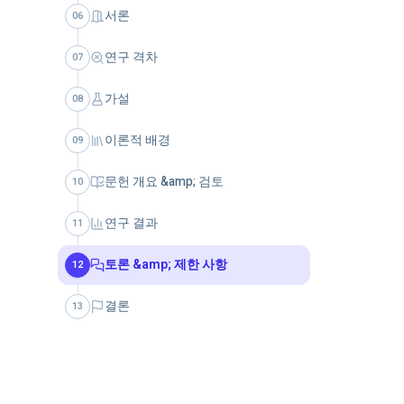
서론
06
연구 격차
07
가설
08
이론적 배경
09
문헌 개요 &amp; 검토
10
연구 결과
11
토론 &amp; 제한 사항
12
결론
13