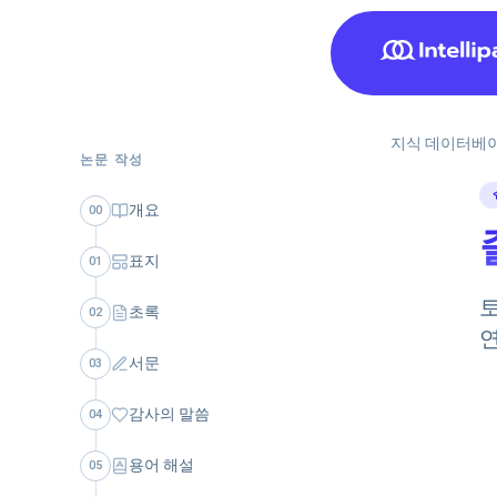
지식 데이터베
논문 작성
개요
00
표지
01
초록
02
서문
03
감사의 말씀
04
용어 해설
05