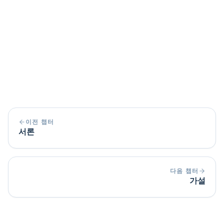
"기존 연구는 […]인지 여부에 대한 명확한 통찰력
을 제공하지 않습니다."
„지금까지의 연구에서는 [...] 측면이 간과되었습니
다."
„[...]을 분석하는 경험적 연구가 부족합니다."
이전 챕터
서론
다음 챕터
가설