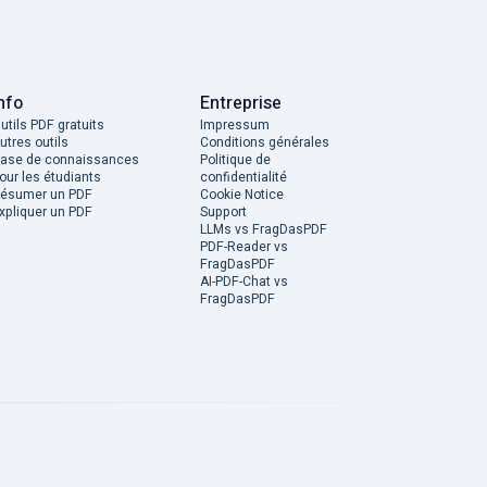
nfo
Entreprise
utils PDF gratuits
Impressum
utres outils
Conditions générales
ase de connaissances
Politique de
our les étudiants
confidentialité
ésumer un PDF
Cookie Notice
xpliquer un PDF
Support
LLMs vs FragDasPDF
PDF-Reader vs
FragDasPDF
AI-PDF-Chat vs
FragDasPDF