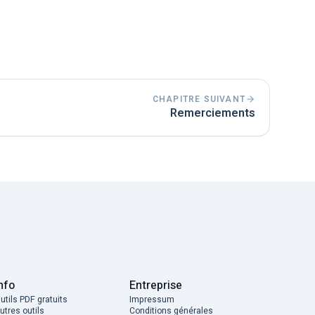
umé – chacun a sa propre fonction.
CHAPITRE SUIVANT
Remerciements
nfo
Entreprise
utils PDF gratuits
Impressum
utres outils
Conditions générales