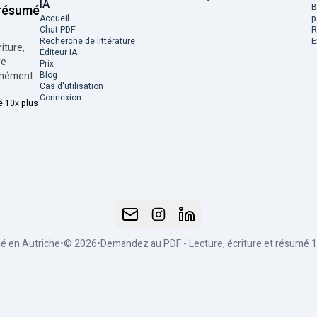
IA
B
 résumé
Accueil
p
Chat PDF
R
Recherche de littérature
E
iture,
Éditeur IA
re
Prix
tanément
Blog
Cas d'utilisation
Connexion
é 10x plus
ué en Autriche
•
© 2026
•
Demandez au PDF - Lecture, écriture et résumé 1