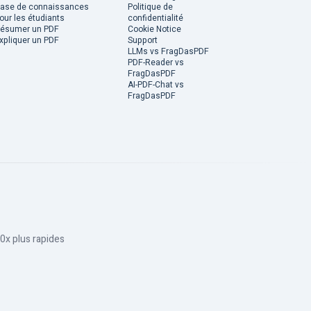
ase de connaissances
Politique de
our les étudiants
confidentialité
ésumer un PDF
Cookie Notice
xpliquer un PDF
Support
LLMs vs FragDasPDF
PDF-Reader vs
FragDasPDF
AI-PDF-Chat vs
FragDasPDF
0x plus rapides