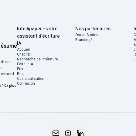
Intellipaper - votre
Nos partenaires
I
Oscar Stories
O
assistant d'écriture
Branding5
A
IA
B
 résumé
Accueil
p
Chat PDF
R
Recherche de littérature
E
iture,
Éditeur IA
re
Prix
tanément
Blog
Cas d'utilisation
Connexion
é 10x plus