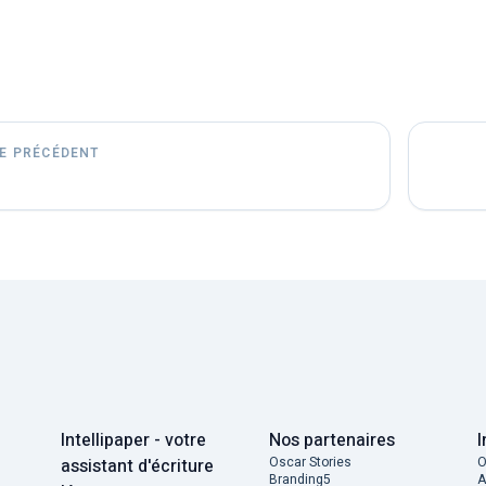
Ne confondez pas la préface avec l’introduction ou le rés
E PRÉCÉDENT
Intellipaper - votre
Nos partenaires
I
Oscar Stories
O
assistant d'écriture
Branding5
A