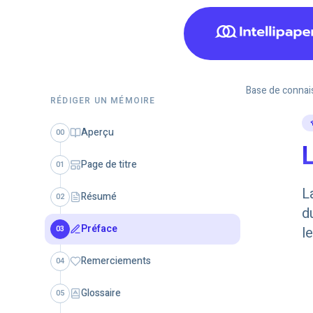
Base de connai
RÉDIGER UN MÉMOIRE
Aperçu
00
L
Page de titre
01
L
Résumé
02
d
Préface
03
l
Remerciements
04
Glossaire
05