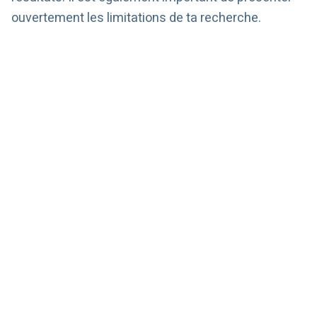
ouvertement les limitations de ta recherche.
Résumer les résultats
:
Commence par un bref
aperçu de tes principaux résultats par rapport à
ta question de recherche.