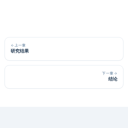
查网红引发的购买决策的可持续性将是有意
义的。
上一章
研究结果
下一章
结论