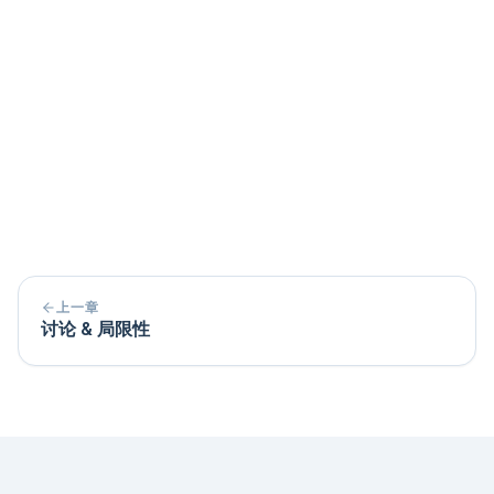
结论
例子:
在讨论中，您可以 讨论为什么某些结
果是这样出现的，以及可能有哪些因素被忽
略了。 在结论中，您只简要总结重要的发
现，而不会深入研究。
上一章
讨论 & 局限性