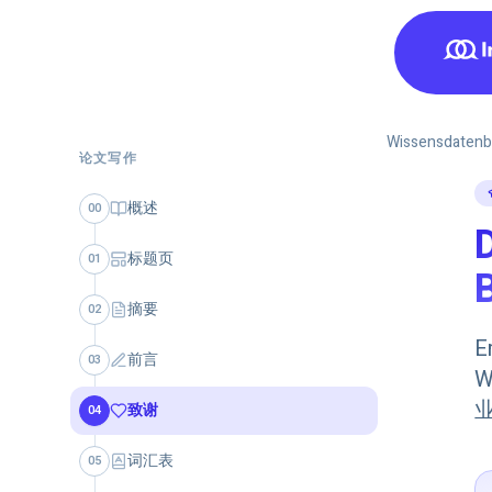
Wissensdatenb
论文写作
概述
00
标题页
01
摘要
02
E
前言
03
W
致谢
04
词汇表
05