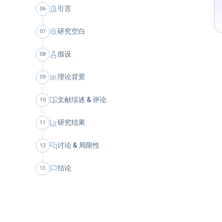
引言
06
研究空白
07
假设
08
理论背景
09
文献综述 & 评论
10
研究结果
11
讨论 & 局限性
12
结论
13