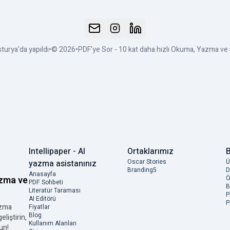
turya'da yapıldı
•
© 2026
•
PDF'ye Sor - 10 kat daha hızlı Okuma, Yazma v
Intellipaper - AI
Ortaklarımız
B
Oscar Stories
Ü
yazma asistanınız
Branding5
D
Anasayfa
Ö
azma ve
PDF Sohbeti
B
Literatür Taraması
P
AI Editörü
P
azma
Fiyatlar
Blog
eliştirin,
Kullanım Alanları
un!