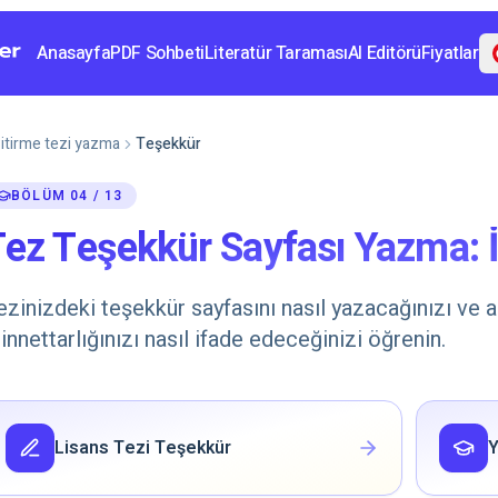
Anasayfa
PDF Sohbeti
Literatür Taraması
AI Editörü
Fiyatlar
itirme tezi yazma
Teşekkür
BÖLÜM 04 / 13
ez Teşekkür Sayfası Yazma: İ
ezinizdeki teşekkür sayfasını nasıl yazacağınızı ve a
innettarlığınızı nasıl ifade edeceğinizi öğrenin.
Lisans Tezi Teşekkür
Y