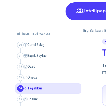
Bilgi Bankası
B
BITIRME TEZI YAZMA
Genel Bakış
00
T
Başlık Sayfası
01
T
Özet
02
m
Önsöz
03
Teşekkür
04
Sözlük
05