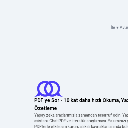
İle
♥
Avus
PDF'ye Sor - 10 kat daha hızlı Okuma, Y
Özetleme
Yapay zeka araçlarımızla zamandan tasarruf edin: Y
asistanı, Chat PDF ve literatür araştırması. Yazımınızı g
PDF'lerle etkileşim kurun, alakalı kaynakları anında bul