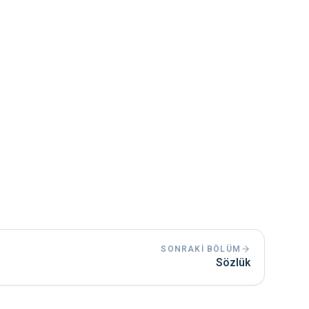
erimi sunarım."
edinmek isterseniz, bitirme tezi yazma
SONRAKI BÖLÜM
Sözlük