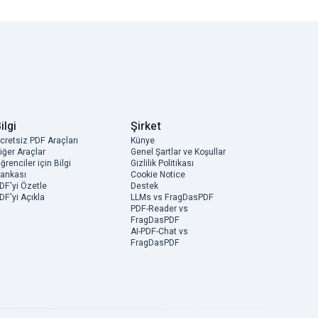
ilgi
Şirket
cretsiz PDF Araçları
Künye
iğer Araçlar
Genel Şartlar ve Koşullar
ğrenciler için Bilgi
Gizlilik Politikası
ankası
Cookie Notice
DF'yi Özetle
Destek
DF'yi Açıkla
LLMs vs FragDasPDF
PDF-Reader vs
FragDasPDF
AI-PDF-Chat vs
FragDasPDF