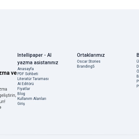
Intellipaper - AI
Ortaklarımız
B
Oscar Stories
Ü
yazma asistanınız
Branding5
D
Anasayfa
Ö
azma ve
PDF Sohbeti
B
Literatür Taraması
P
AI Editörü
P
azma
Fiyatlar
Blog
eliştirin,
Kullanım Alanları
un!
Giriş
e