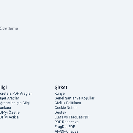
e Özetleme
ilgi
Şirket
cretsiz PDF Araçları
Künye
iğer Araçlar
Genel Şartlar ve Koşullar
ğrenciler için Bilgi
Gizlilik Politikası
ankası
Cookie Notice
DF'yi Özetle
Destek
DF'yi Açıkla
LLMs vs FragDasPDF
PDF-Reader vs
FragDasPDF
AI-PDF-Chat vs