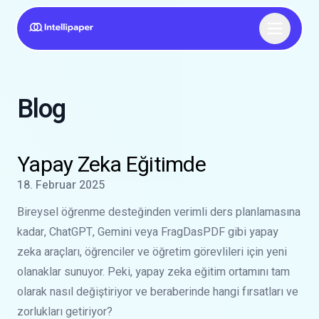
Blog
Şu konuda daha fazla bilgi edinin:
Yapay Zeka Eğitimde
Yapay Zeka Eğitimde
Yayınlanma tarihi
18. Februar 2025
Bireysel öğrenme desteğinden verimli ders planlamasına
kadar, ChatGPT, Gemini veya FragDasPDF gibi yapay
zeka araçları, öğrenciler ve öğretim görevlileri için yeni
olanaklar sunuyor. Peki, yapay zeka eğitim ortamını tam
olarak nasıl değiştiriyor ve beraberinde hangi fırsatları ve
zorlukları getiriyor?