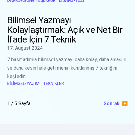
DANKSAGUNG TEŞEKKÜR
LISANS-TEZI
Şu konuda daha fazla bilgi edinin:
Bilimsel Yazmayı Kolaylaştı
Bilimsel Yazmayı
Kolaylaştırmak: Açık ve Net Bir
İfade İçin 7 Teknik
Yayınlanma tarihi
17. August 2024
7 basit adımla bilimsel yazmayı daha kolay, daha anlaşılır
ve daha kesin hale getirmenin kanıtlanmış 7 tekniğini
keşfedin.
BILIMSEL-YAZIM
TEKNIKLER
1 / 5 Sayfa
Sonraki
▶