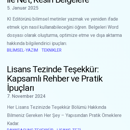
ile Net, Kesin Belgelere
Yayınlanma tarihi
5. Januar 2025
KI Editörünü bilimsel metinler yazmak ve yeniden ifade
etmek için nasıl kullanabileceğini öğren. Belgeleri Word
dosyası olarak oluşturma, optimize etme ve dışa aktarma
hakkında bilgilendirici ipuçları.
BILIMSEL-YAZIM
TEKNIKLER
Şu konuda daha fazla bilgi edinin:
Lisans Tezinde Teşekkür: K
Lisans Tezinde Teşekkür:
Kapsamlı Rehber ve Pratik
İpuçları
Yayınlanma tarihi
7. November 2024
Her Lisans Tezinizde Teşekkür Bölümü Hakkında
Bilmeniz Gereken Her Şey – Yapısından Pratik Örneklere
Kadar.