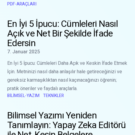
PDF-ARAÇLARI
Şu konuda daha fazla bilgi edinin:
En İyi 5 İpucu: Cümleleri Na
En İyi 5 İpucu: Cümleleri Nasıl
Açık ve Net Bir Şekilde İfade
Edersin
Yayınlanma tarihi
7. Januar 2025
En İyi 5 İpucu: Cümleleri Daha Açık ve Keskin İfade Etmek
İçin. Metninizi nasıl daha anlaşılır hale getireceğinizi ve
gereksiz karmaşıklıktan nasıl kaçınacağınızı öğrenin;
pratik öneriler ve faydalı araçlarla.
BILIMSEL-YAZIM
TEKNIKLER
Şu konuda daha fazla bilgi edinin:
Bilimsel Yazımı Yeniden Tan
Bilimsel Yazımı Yeniden
Tanımlayın: Yapay Zeka Editörü