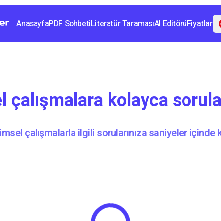
Anasayfa
PDF Sohbeti
Literatür Taraması
AI Editörü
Fiyatlar
l çalışmalara kolayca sorul
ilimsel çalışmalarla ilgili sorularınıza saniyeler içinde k