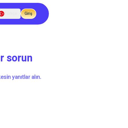
Türkçe
Giriş
ar sorun
esin yanıtlar alın.