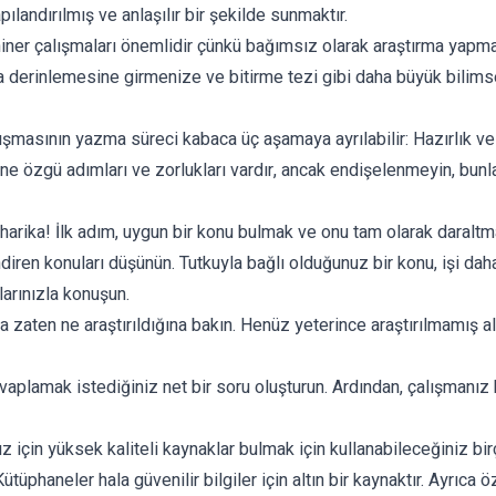
ılandırılmış ve anlaşılır bir şekilde sunmaktır.
er çalışmaları önemlidir çünkü bağımsız olarak araştırma yapma, 
uya derinlemesine girmenize ve bitirme tezi gibi daha büyük bilim
ışmasının yazma süreci kabaca üç aşamaya ayrılabilir: Hazırlık ve
özgü adımları ve zorlukları vardır, ancak endişelenmeyin, bunlar
harika! İlk adım, uygun bir konu bulmak ve onu tam olarak daraltma
diren konuları düşünün. Tutkuyla bağlı olduğunuz bir konu, işi daha 
larınızla konuşun.
zaten ne araştırıldığına bakın. Henüz yeterince araştırılmamış al
plamak istediğiniz net bir soru oluşturun. Ardından, çalışmanız b
z için yüksek kaliteli kaynaklar bulmak için kullanabileceğiniz bir
ütüphaneler hala güvenilir bilgiler için altın bir kaynaktır. Ayrıca ö