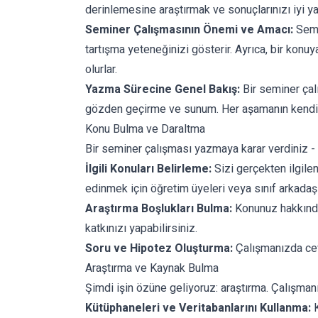
derinlemesine araştırmak ve sonuçlarınızı iyi yap
Seminer Çalışmasının Önemi ve Amacı:
Semin
tartışma yeteneğinizi gösterir. Ayrıca, bir kon
olurlar.
Yazma Sürecine Genel Bakış:
Bir seminer çal
gözden geçirme ve sunum. Her aşamanın kendine 
Konu Bulma ve Daraltma
Bir seminer çalışması yazmaya karar verdiniz - 
İlgili Konuları Belirleme:
Sizi gerçekten ilgilen
edinmek için öğretim üyeleri veya sınıf arkadaş
Araştırma Boşlukları Bulma:
Konunuz hakkında 
katkınızı yapabilirsiniz.
Soru ve Hipotez Oluşturma:
Çalışmanızda ceva
Araştırma ve Kaynak Bulma
Şimdi işin özüne geliyoruz: araştırma. Çalışmanı
Kütüphaneleri ve Veritabanlarını Kullanma:
K