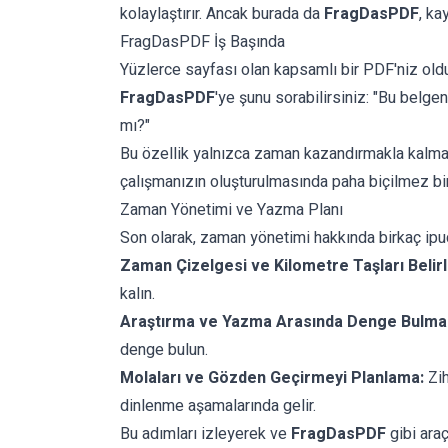
kolaylaştırır. Ancak burada da
FragDasPDF
, ka
FragDasPDF İş Başında
Yüzlerce sayfası olan kapsamlı bir PDF'niz olduğ
FragDasPDF
'ye şunu sorabilirsiniz: "
Bu belgen
mı?
"
Bu özellik yalnızca zaman kazandırmakla kalmaz,
çalışmanızın oluşturulmasında paha biçilmez bir 
Zaman Yönetimi ve Yazma Planı
Son olarak, zaman yönetimi hakkında birkaç ipuc
Zaman Çizelgesi ve Kilometre Taşları Belir
kalın.
Araştırma ve Yazma Arasında Denge Bulma
denge bulun.
Molaları ve Gözden Geçirmeyi Planlama:
Zih
dinlenme aşamalarında gelir.
Bu adımları izleyerek ve
FragDasPDF
gibi araç