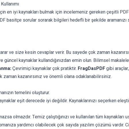
 Kullanımı
çin en iyi kaynakları bulmak için incelemeniz gereken çeşitli PDF
asitçe sorular sorarak bilgileri hedefli bir şekilde aramanızı sağ
rar ve size kesin cevaplar verir. Bu sayede çok zaman kazanırsını
e güncel kaynaklar kullandığınızdan emin olun. Bilimsel makalele
anma:
Çevrimiçi kaynaklar çok pratiktir.
FragDasPDF
gibi araçlar
ok zaman kazanırsınız ve önemli olana odaklanabilirsiniz.
manızın temelini oluşturur.
ynaklar eşit derecede iyi değildir. Kaynaklarınızı seçerken eleşt
sa olmazdır. Temiz çalıştığınızı ve kullanılan tüm kaynakları usu
pmanıza yardımcı olabilecek çok sayıda yazılım çözümü vardır. Ci