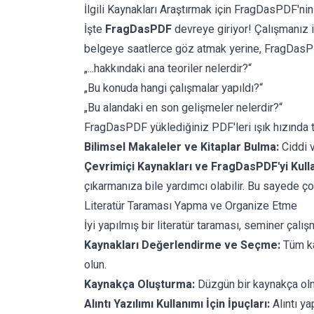
İlgili Kaynakları Araştırmak için FragDasPDF'nin
İşte
FragDasPDF
devreye giriyor! Çalışmanız i
belgeye saatlerce göz atmak yerine, FragDasPDF b
„...hakkındaki ana teoriler nelerdir?“
„Bu konuda hangi çalışmalar yapıldı?“
„Bu alandaki en son gelişmeler nelerdir?“
FragDasPDF yüklediğiniz PDF'leri ışık hızında ta
Bilimsel Makaleler ve Kitaplar Bulma:
Ciddi v
Çevrimiçi Kaynakları ve FragDasPDF'yi Kull
çıkarmanıza bile yardımcı olabilir. Bu sayede ç
Literatür Taraması Yapma ve Organize Etme
İyi yapılmış bir literatür taraması, seminer çalış
Kaynakları Değerlendirme ve Seçme:
Tüm ka
olun.
Kaynakça Oluşturma:
Düzgün bir kaynakça olmaz
Alıntı Yazılımı
Kullanımı İçin İpuçları:
Alıntı ya