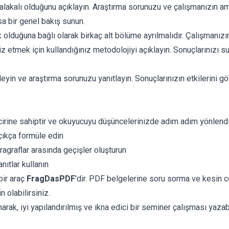
 alakalı olduğunu açıklayın. Araştırma sorunuzu ve çalışmanızın am
sa bir genel bakış sunun.
lduğuna bağlı olarak birkaç alt bölüme ayrılmalıdır. Çalışmanızın
liz etmek için kullandığınız metodolojiyi açıklayın. Sonuçlarınızı 
leyin ve araştırma sorunuzu yanıtlayın. Sonuçlarınızın etkilerini g
incirine sahiptir ve okuyucuyu düşüncelerinizde adım adım yönlendi
çıkça formüle edin
graflar arasında geçişler oluşturun
ıtlar kullanın
bir araç
FragDasPDF
'dir. PDF belgelerine soru sorma ve kesin c
 olabilirsiniz.
anarak, iyi yapılandırılmış ve ikna edici bir seminer çalışması y