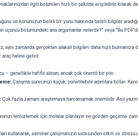
ynaklarınızdan ilgili bölümleri hızlı bir şekilde erişilebilir kılarak de
unu ve konunuzun belirli bir yönü hakkında belirli bilgiler aradı
in üçüncü bölümündeki ana argümanlar nelerdir?
" veya "
Bu PDF'de
 aynı zamanda gerçekten alakalı bilgileri daha hızlı bulmanıza d
araç haline getirir.
u – genellikle hafife alınan, ancak çok önemli bir yön.
leme:
Çalışma sürecinizi küçük, yönetilebilir adımlara bölün. Kend
:
Çok fazla zamanı araştırmaya harcamamak önemlidir. Asıl yazma
ninizi temizlemek için molalar planlayın ve gözden geçirme zamanla
ları kullanarak, seminer çalışmanızın üstesinden etkili ve stressiz