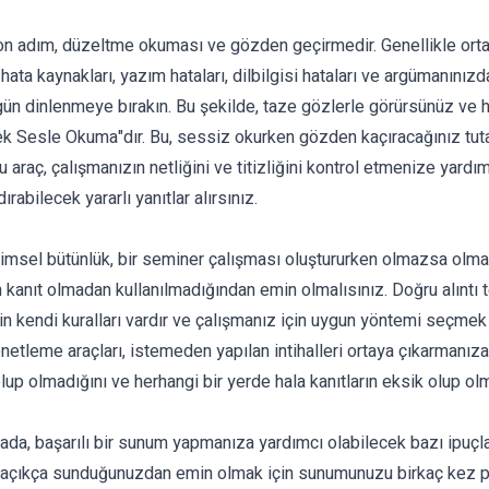
adım, düzeltme okuması ve gözden geçirmedir. Genellikle ortad
 hata kaynakları, yazım hataları, dilbilgisi hataları ve argümanınızd
 dinlenmeye bırakın. Bu şekilde, taze gözlerle görürsünüz ve hat
 Sesle Okuma"dır. Bu, sessiz okurken gözden kaçıracağınız tutarsız
Bu araç, çalışmanızın netliğini ve titizliğini kontrol etmenize yardı
rabilecek yararlı yanıtlar alırsınız.
Bilimsel bütünlük, bir seminer çalışması oluştururken olmazsa olma
in kanıt olmadan kullanılmadığından emin olmalısınız. Doğru alınt
in kendi kuralları vardır ve çalışmanız için uygun yöntemi seçmek
enetleme araçları
, istemeden yapılan intihalleri ortaya çıkarmanıza
lup olmadığını ve herhangi bir yerde hala kanıtların eksik olup olma
a, başarılı bir sunum yapmanıza yardımcı olabilecek bazı ipuçları
ı açıkça sunduğunuzdan emin olmak için sunumunuzu birkaç kez p