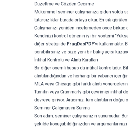
Düzeltme ve Gözden Geçirme
Mükemmel seminer çalışmanıza giden yolda son 
tutarsızlıklar burada ortaya çıkar. En sık görülen
Çalışmanızı yeniden incelemeden önce birkaç gün
Kendinizi kontrol etmenin iyi bir yöntemi "Yüksek
diğer strateji de
FragDasPDF
'yi kullanmaktır. 
sorabilirsiniz ve size yeni bir bakış açısı kazandı
İntihal Kontrolü ve Alıntı Kuralları
Bir diğer önemli husus da intihal kontrolüdür. 
alıntılandığından ve herhangi bir yabancı içeriğ
MLA veya Chicago gibi farklı alıntı yönergelerin
Turnitin veya Grammarly gibi
çevrimiçi intihal d
devreye giriyor: Aracımız, tüm alıntıların doğru o
Seminer Çalışmasını Sunma
Son adım, seminer çalışmanızın sunumudur. Burad
şekilde konuşabildiğinizden ve argümanlarınız