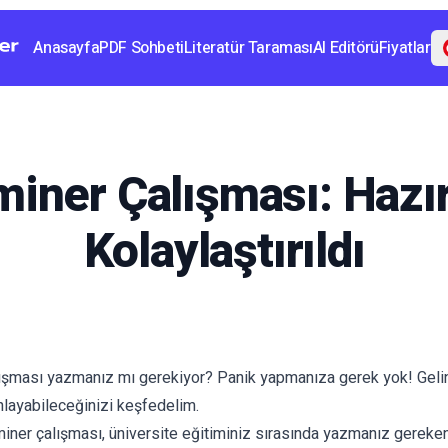
Anasayfa
PDF Sohbeti
Literatür Taraması
AI Editörü
Fiyatlar
er Çalışması: Hazır
Kolaylaştırıldı
ışması yazmanız mı gerekiyor? Panik yapmanıza gerek yok! Gelin 
anlayabileceğinizi keşfedelim.
iner çalışması, üniversite eğitiminiz sırasında yazmanız gereken b