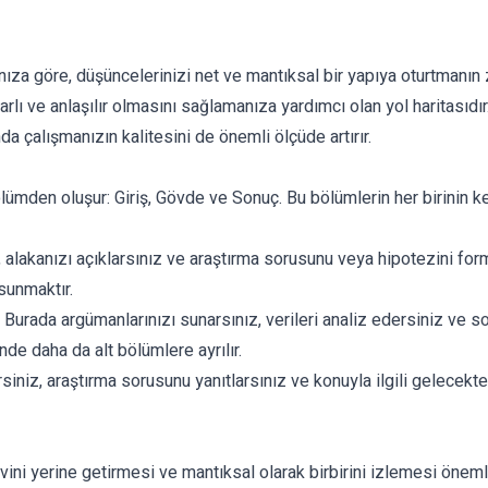
ıza göre, düşüncelerinizi net ve mantıksal bir yapıya oturtmanın 
rlı ve anlaşılır olmasını sağlamanıza yardımcı olan yol haritasıdı
çalışmanızın kalitesini de önemli ölçüde artırır.
lümden oluşur: Giriş, Gövde ve Sonuç. Bu bölümlerin her birinin ke
, alakanızı açıklarsınız ve araştırma sorusunu veya hipotezini for
sunmaktır.
urada argümanlarınızı sunarsınız, verileri analiz edersiniz ve son
nde daha da alt bölümlere ayrılır.
iniz, araştırma sorusunu yanıtlarsınız ve konuyla ilgili gelecekte
ini yerine getirmesi ve mantıksal olarak birbirini izlemesi önemli