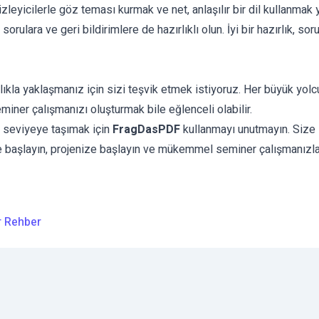
izleyicilerle göz teması kurmak ve net, anlaşılır bir dil kullanmak 
rıca sorulara ve geri bildirimlere de hazırlıklı olun. İyi bir hazırl
ıkla yaklaşmanız için sizi teşvik etmek istiyoruz. Her büyük yolcu
seminer çalışmanızı oluşturmak bile eğlenceli olabilir.
i seviyeye taşımak için
FragDasPDF
kullanmayı unutmayın. Size 
lde başlayın, projenize başlayın ve mükemmel seminer çalışmanızl
r Rehber