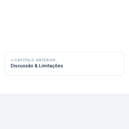
assim e quais fatores podem não ter sido
considerados. Na conclusão, você resume
brevemente as principais descobertas,
sem entrar em profundidade.
CAPÍTULO ANTERIOR
Discussão & Limitações