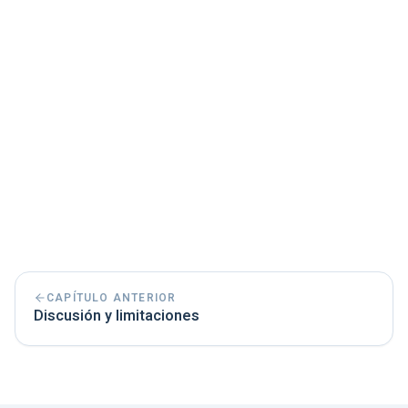
Ejemplo:
En la discusión, podrías abordar
por qué ciertos resultados fueron así y qué
factores posiblemente no se tuvieron en
cuenta. En la conclusión, se resumen
brevemente los hallazgos esenciales, sin
profundizar más.
CAPÍTULO ANTERIOR
Discusión y limitaciones