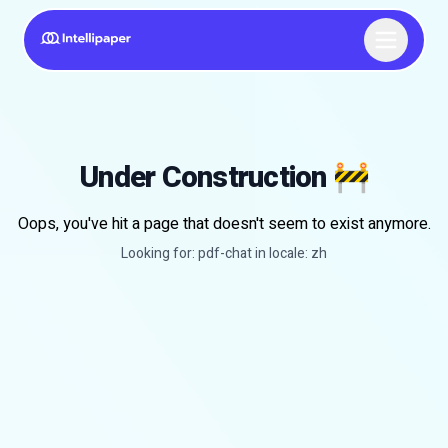
Under Construction
🚧
Oops, you've hit a page that doesn't seem to exist anymore.
Looking for:
pdf-chat
in locale:
zh