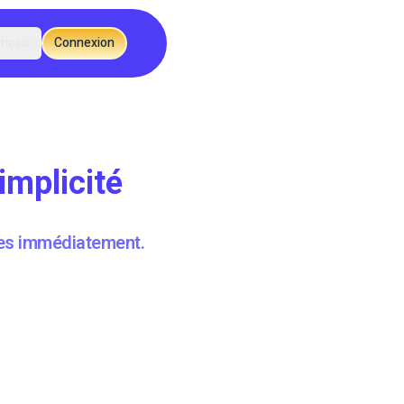
ançais
Connexion
implicité
res immédiatement.